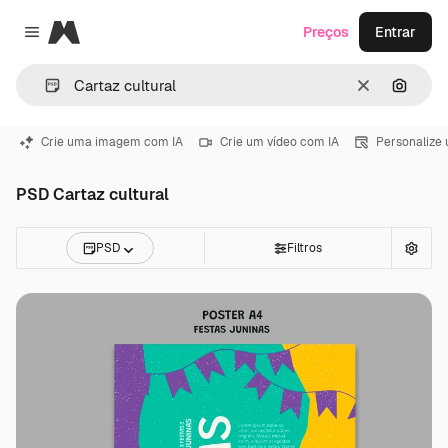
Magnific
Preços
Entrar
Close menu
Limpar
Pesqui
Crie uma imagem com IA
Crie um vídeo com IA
Personalize
PSD Cartaz cultural
PSD
Filtros