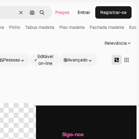
Preços
Entrar
Registrar-se
Limpar
Pesquisar por imagem
Buscar
ra
Pinho
Tabua madeira
Piso madeira
Fachada madeira
Euca
Relevância
Editável
Pessoas
Avançado
on-line
Empresa
Siga-nos