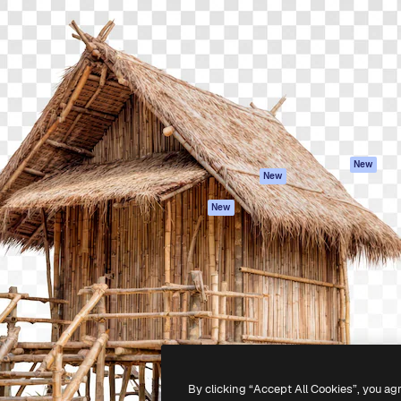
iativa para você direcionar
Spaces
Academy
alho. Mais de 1 milhão de
Assistente de IA
Documentação
e criativos, empresas,
Gerador de
Atendimento
dios.
imagens
Termos e
Gerador de vídeos
condições
Texto para voz
Política de
privacidade
Conteúdo de stock
Originais
MCP para
New
New
Claude/ChatGPT
Política de cooki
Agentes
Central de
New
confiabilidade
API
Afiliados
App móvel
Empresas
Todas as
ferramentas
-
2026
Freepik Company S.L.U.
Todos os direitos reservados
.
By clicking “Accept All Cookies”, you ag