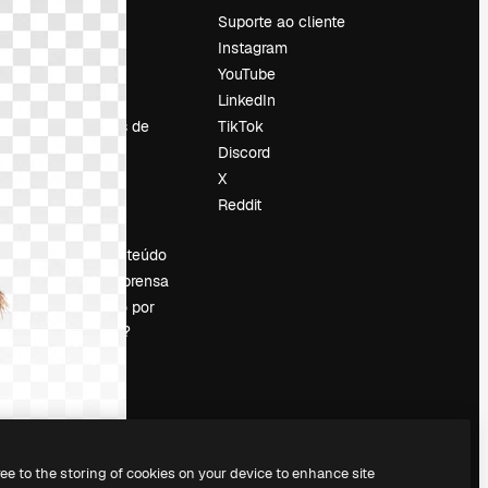
Preços
Suporte ao cliente
Sobre nós
Instagram
Reviews
YouTube
Emprego
LinkedIn
Tendências de
TikTok
pesquisa
Discord
Blog
X
Eventos
Reddit
es
Slidesgo
Vender conteúdo
Sala de imprensa
Procurando por
magnific.ai?
ree to the storing of cookies on your device to enhance site