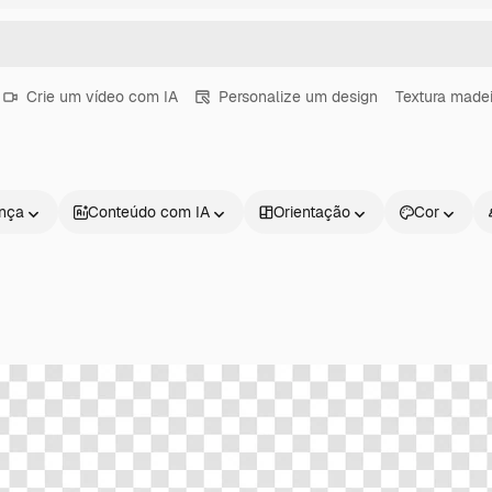
Crie um vídeo com IA
Personalize um design
Textura madei
ença
Conteúdo com IA
Orientação
Cor
Produtos
Começar