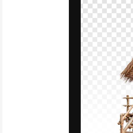
A plataforma cr
seu melhor trab
assinantes entr
agências e estú
Português
Copyright © 2010