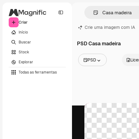
Criar
Crie uma imagem com IA
Início
Buscar
PSD Casa madeira
Stock
PSD
Lic
Explorar
Todas as imagens
Todas as ferramentas
Vetores
Ilustrações
Fotos
PSD
Modelos
Mockups
Vídeos
Clipes de vídeo
Animações
Modelos de vídeos
Ícones
Modelos 3D
Fontes