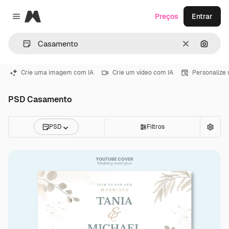
Magnific
Preços
Entrar
Close menu
Limpar
Pesqui
Crie uma imagem com IA
Crie um vídeo com IA
Personalize
PSD Casamento
PSD
Filtros