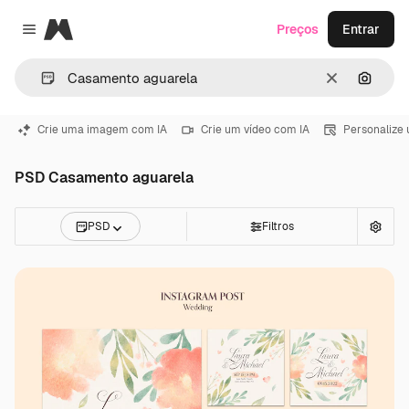
Magnific
Preços
Entrar
Close menu
Limpar
Pesqui
Crie uma imagem com IA
Crie um vídeo com IA
Personalize
PSD Casamento aguarela
PSD
Filtros