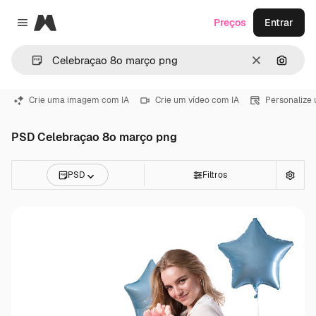
Magnific
Preços
Entrar
Close menu
Limpar
Pesqui
Crie uma imagem com IA
Crie um vídeo com IA
Personalize
PSD Celebraçao 8o março png
PSD
Filtros