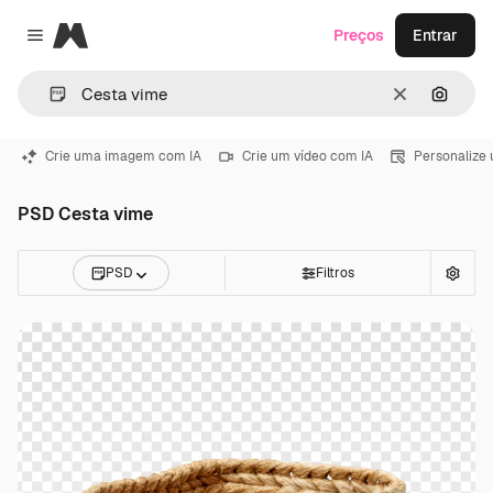
Magnific
Preços
Entrar
Close menu
Limpar
Pesqui
Crie uma imagem com IA
Crie um vídeo com IA
Personalize
PSD Cesta vime
PSD
Filtros