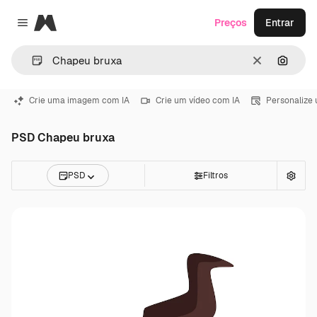
Magnific
Preços
Entrar
Close menu
Limpar
Pesqui
Crie uma imagem com IA
Crie um vídeo com IA
Personalize
PSD Chapeu bruxa
PSD
Filtros