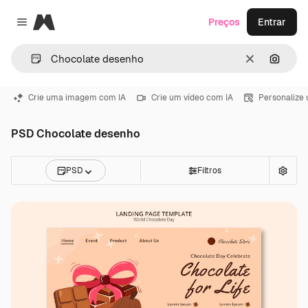
Magnific
Preços
Entrar
Close menu
Limpar
Pesqui
Crie uma imagem com IA
Crie um vídeo com IA
Personalize
PSD Chocolate desenho
PSD
Filtros