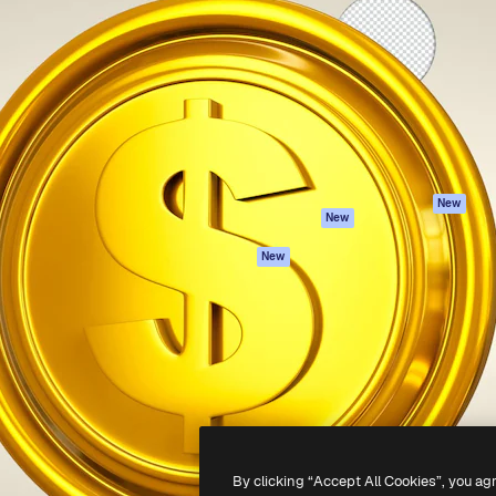
iativa para você direcionar
Spaces
Academy
alho. Mais de 1 milhão de
Assistente de IA
Documentação
e criativos, empresas,
Gerador de
Atendimento
dios.
imagens
Termos e
Gerador de vídeos
condições
Texto para voz
Política de
privacidade
Conteúdo de stock
Originais
MCP para
New
New
Claude/ChatGPT
Política de cooki
Agentes
Central de
New
confiabilidade
API
Afiliados
App móvel
Empresas
Todas as
ferramentas
-
2026
Freepik Company S.L.U.
Todos os direitos reservados
.
By clicking “Accept All Cookies”, you ag