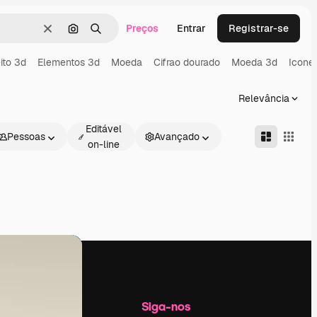
Preços
Entrar
Registrar-se
Limpar
Pesquisar por imagem
Buscar
ito 3d
Elementos 3d
Moeda
Cifrao dourado
Moeda 3d
Icone 
Relevância
Editável
Pessoas
Avançado
on-line
Empresa
Siga-nos