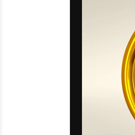
A plataforma cr
seu melhor trab
assinantes entr
agências e estú
Português
Copyright © 2010