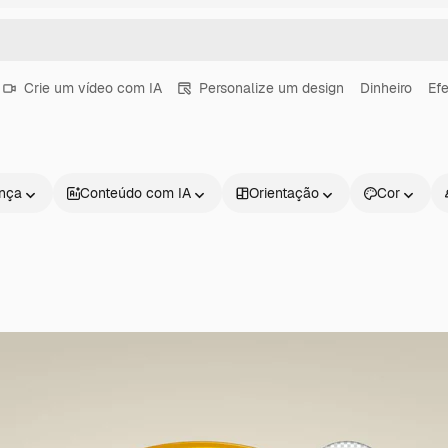
Crie um vídeo com IA
Personalize um design
Dinheiro
Efe
ença
Conteúdo com IA
Orientação
Cor
Produtos
Começar