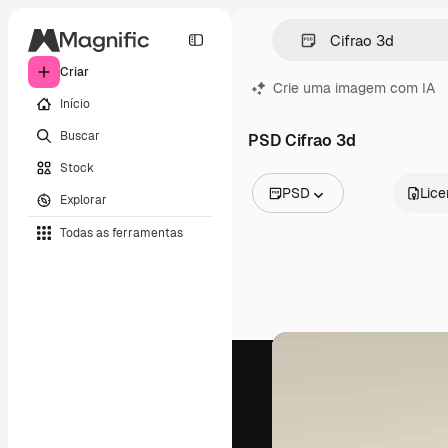
Criar
Crie uma imagem com IA
Início
Buscar
PSD Cifrao 3d
Stock
PSD
Lic
Explorar
Todas as imagens
Todas as ferramentas
Vetores
Ilustrações
Fotos
PSD
Modelos
Mockups
Vídeos
Clipes de vídeo
Animações
Modelos de vídeos
Ícones
Modelos 3D
Fontes