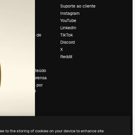
Preços
Suporte ao cliente
Sobre nós
Instagram
Reviews
YouTube
Emprego
LinkedIn
Tendências de
TikTok
pesquisa
Discord
Blog
X
Eventos
Reddit
es
Slidesgo
Vender conteúdo
Sala de imprensa
Procurando por
magnific.ai?
ree to the storing of cookies on your device to enhance site