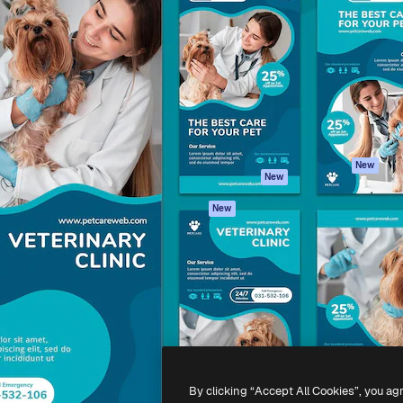
iativa para você direcionar
Spaces
Academy
alho. Mais de 1 milhão de
Assistente de IA
Documentação
e criativos, empresas,
Gerador de
Atendimento
dios.
imagens
Termos e
Gerador de vídeos
condições
Texto para voz
Política de
privacidade
Conteúdo de stock
Originais
MCP para
New
New
Claude/ChatGPT
Política de cooki
Agentes
Central de
New
confiabilidade
API
Afiliados
App móvel
Empresas
Todas as
ferramentas
-
2026
Freepik Company S.L.U.
Todos os direitos reservados
.
By clicking “Accept All Cookies”, you ag