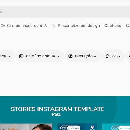
Crie um vídeo com IA
Personalize um design
Cachorro
G
ença
Conteúdo com IA
Orientação
Cor
Produtos
Começar