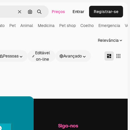
Preços
Entrar
Registrar-se
Limpar
Pesquisar por imagem
Buscar
ato
Pet
Animal
Medicina
Pet shop
Coelho
Emergencia
Ve
Relevância
Editável
Pessoas
Avançado
on-line
Empresa
Siga-nos