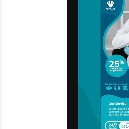
A plataforma cr
seu melhor trab
assinantes entr
agências e estú
Português
Copyright © 2010