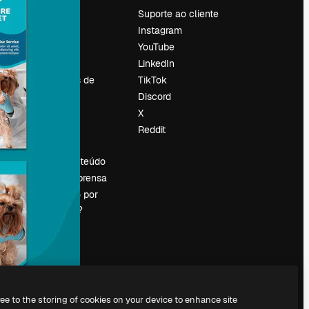
Preços
Suporte ao cliente
Sobre nós
Instagram
Reviews
YouTube
Emprego
LinkedIn
Tendências de
TikTok
pesquisa
Discord
Blog
X
Eventos
Reddit
es
Slidesgo
Vender conteúdo
Sala de imprensa
Procurando por
magnific.ai?
ree to the storing of cookies on your device to enhance site