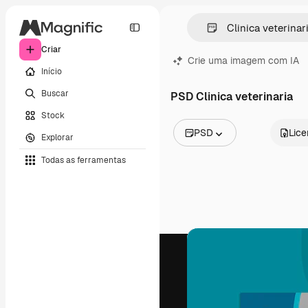
Criar
Crie uma imagem com IA
Início
Buscar
PSD Clinica veterinaria
Stock
PSD
Lic
Explorar
Todas as imagens
Todas as ferramentas
Vetores
Ilustrações
Fotos
PSD
Modelos
Mockups
Vídeos
Clipes de vídeo
Animações
Modelos de vídeos
Ícones
Modelos 3D
Fontes