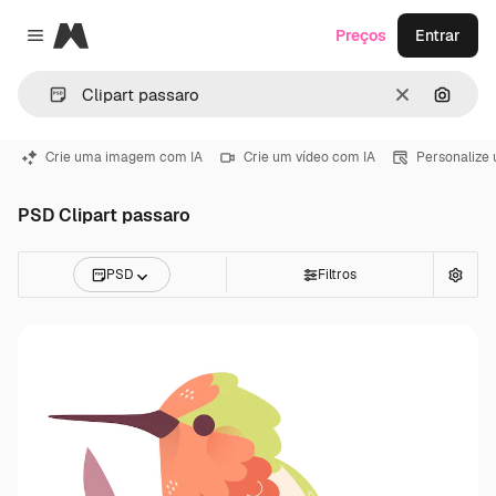
Magnific
Preços
Entrar
Close menu
Limpar
Pesqui
Crie uma imagem com IA
Crie um vídeo com IA
Personalize
PSD Clipart passaro
PSD
Filtros