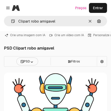
Magnific
Preços
Entrar
Close menu
Limpar
Pesqui
Crie uma imagem com IA
Crie um vídeo com IA
Personalize
PSD Clipart robo amigavel
PSD
Filtros