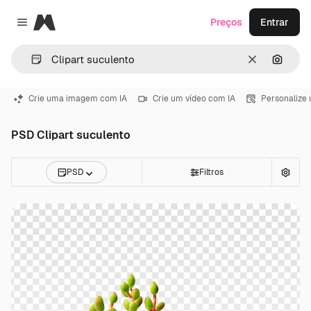
Magnific
Preços
Entrar
Close menu
Limpar
Pesqui
Crie uma imagem com IA
Crie um vídeo com IA
Personalize
PSD Clipart suculento
PSD
Filtros