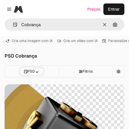
Magnific
Preços
Entrar
Close menu
Limpar
Pesqui
Crie uma imagem com IA
Crie um vídeo com IA
Personalize
PSD Cobrança
PSD
Filtros