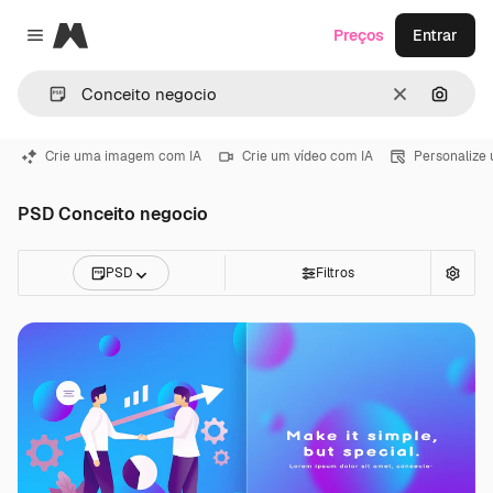
Magnific
Preços
Entrar
Close menu
Limpar
Pesqui
Crie uma imagem com IA
Crie um vídeo com IA
Personalize
PSD Conceito negocio
PSD
Filtros