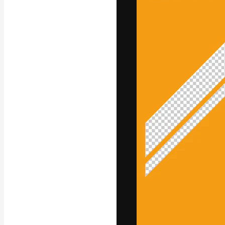
A plataforma cr
seu melhor trab
assinantes entr
agências e estú
Português
Copyright © 2010