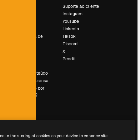
Preços
Suporte ao cliente
Sobre nós
Instagram
Reviews
YouTube
Emprego
LinkedIn
Tendências de
TikTok
pesquisa
Discord
Blog
X
Eventos
Reddit
es
Slidesgo
Vender conteúdo
Sala de imprensa
Procurando por
magnific.ai?
ree to the storing of cookies on your device to enhance site