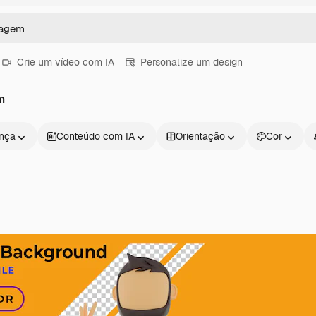
Crie um vídeo com IA
Personalize um design
m
ença
Conteúdo com IA
Orientação
Cor
Produtos
Começar