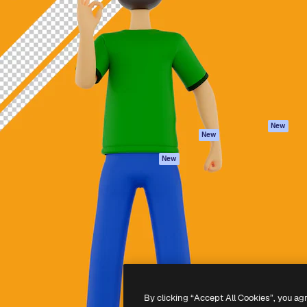
iativa para você direcionar
Spaces
Academy
alho. Mais de 1 milhão de
Assistente de IA
Documentação
e criativos, empresas,
Gerador de
Atendimento
dios.
imagens
Termos e
Gerador de vídeos
condições
Texto para voz
Política de
privacidade
Conteúdo de stock
Originais
MCP para
New
New
Claude/ChatGPT
Política de cooki
Agentes
Central de
New
confiabilidade
API
Afiliados
App móvel
Empresas
Todas as
ferramentas
-
2026
Freepik Company S.L.U.
Todos os direitos reservados
.
By clicking “Accept All Cookies”, you ag