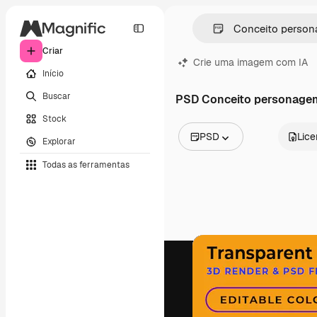
Criar
Crie uma imagem com IA
Início
Buscar
PSD Conceito personage
Stock
PSD
Lic
Explorar
Todas as imagens
Todas as ferramentas
Vetores
Ilustrações
Fotos
PSD
Modelos
Mockups
Vídeos
Clipes de vídeo
Animações
Modelos de vídeos
Ícones
Modelos 3D
Fontes