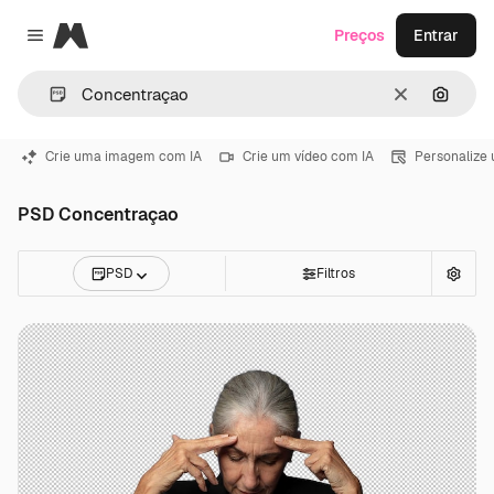
Magnific
Preços
Entrar
Close menu
Limpar
Pesqui
Crie uma imagem com IA
Crie um vídeo com IA
Personalize
PSD Concentraçao
PSD
Filtros