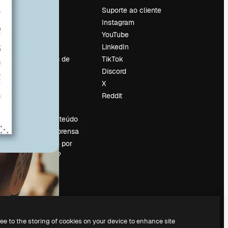
Preços
Suporte ao cliente
Sobre nós
Instagram
Reviews
YouTube
Emprego
LinkedIn
Tendências de
TikTok
pesquisa
Discord
Blog
X
Eventos
Reddit
es
Slidesgo
Vender conteúdo
Sala de imprensa
Procurando por
magnific.ai?
ree to the storing of cookies on your device to enhance site