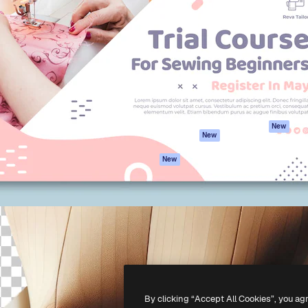
iativa para você direcionar
Spaces
Academy
alho. Mais de 1 milhão de
Assistente de IA
Documentação
e criativos, empresas,
Gerador de
Atendimento
dios.
imagens
Termos e
Gerador de vídeos
condições
Texto para voz
Política de
privacidade
Conteúdo de stock
Originais
MCP para
New
New
Claude/ChatGPT
Política de cooki
Agentes
Central de
New
confiabilidade
API
Afiliados
App móvel
Empresas
Todas as
ferramentas
-
2026
Freepik Company S.L.U.
Todos os direitos reservados
.
By clicking “Accept All Cookies”, you ag