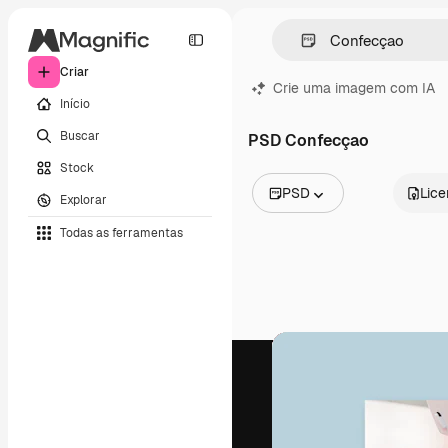
Criar
Crie uma imagem com IA
Início
Buscar
PSD Confecçao
Stock
PSD
Lic
Explorar
Todas as imagens
Todas as ferramentas
Vetores
Ilustrações
Fotos
PSD
Modelos
Mockups
Vídeos
Clipes de vídeo
Animações
Modelos de vídeos
Ícones
Modelos 3D
Fontes