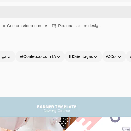
Crie um vídeo com IA
Personalize um design
ença
Conteúdo com IA
Orientação
Cor
Produtos
Começar