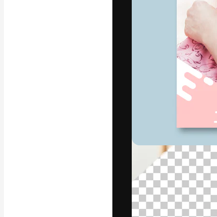
A plataforma cr
seu melhor trab
assinantes entr
agências e estú
Português
Copyright © 2010