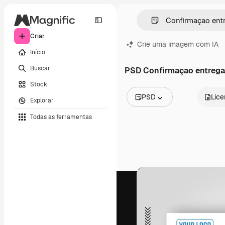
Criar
Crie uma imagem com IA
Início
Buscar
PSD Confirmaçao entrega
Stock
PSD
Lic
Explorar
Todas as imagens
Todas as ferramentas
Vetores
Ilustrações
Fotos
PSD
Modelos
Mockups
Vídeos
Clipes de vídeo
Animações
Modelos de vídeos
Ícones
Modelos 3D
Fontes