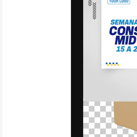
A plataforma cr
seu melhor trab
assinantes entr
agências e estú
Português
Copyright © 2010