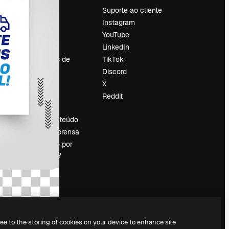
Preços
Suporte ao cliente
Sobre nós
Instagram
Reviews
YouTube
Emprego
LinkedIn
Tendências de
TikTok
pesquisa
Discord
Blog
X
Eventos
Reddit
es
Slidesgo
Vender conteúdo
Sala de imprensa
Procurando por
magnific.ai?
ree to the storing of cookies on your device to enhance site