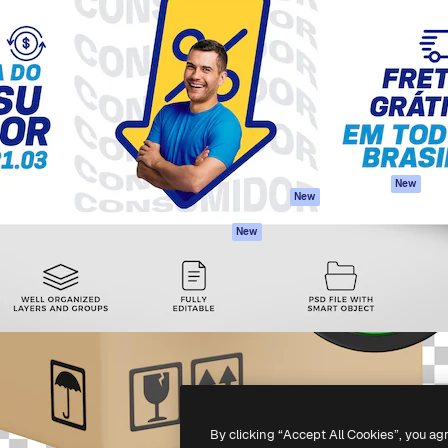
iativa para você direcionar
Spaces
Academy
alho. Mais de 1 milhão de
Assistente de IA
Documentação
e criativos, empresas,
Gerador de
Atendimento
dios.
imagens
Termos e
Gerador de vídeos
condições
Texto para voz
Política de
privacidade
Conteúdo de stock
Originais
MCP para
New
New
Claude/ChatGPT
Política de cooki
Agentes
Central de
New
confiabilidade
API
Afiliados
App móvel
Empresas
Todas as
ferramentas
-
2026
Freepik Company S.L.U.
Todos os direitos reservados
.
By clicking “Accept All Cookies”, you ag