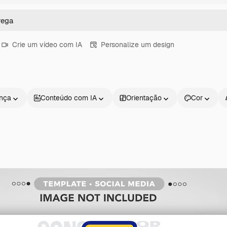
Crie um vídeo com IA
Personalize um design
ença
Conteúdo com IA
Orientação
Cor
Produtos
Começar