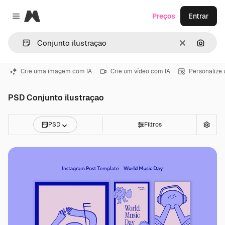
Magnific
Preços
Entrar
Close menu
Limpar
Pesqui
Crie uma imagem com IA
Crie um vídeo com IA
Personalize
PSD Conjunto ilustraçao
PSD
Filtros