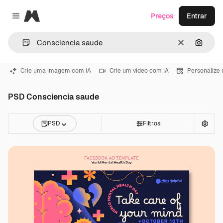
Magnific
Preços
Entrar
Close menu
Limpar
Pesqui
Crie uma imagem com IA
Crie um vídeo com IA
Personalize
PSD Consciencia saude
PSD
Filtros