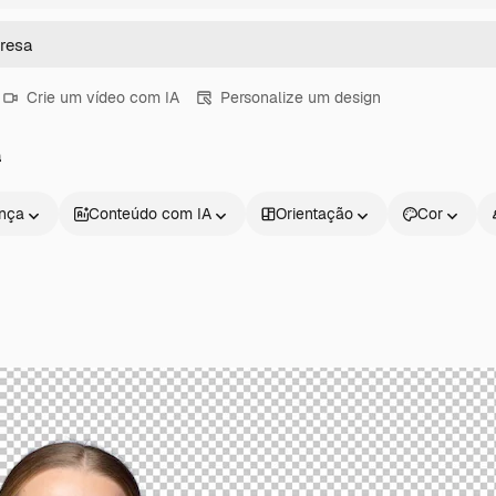
Crie um vídeo com IA
Personalize um design
a
ença
Conteúdo com IA
Orientação
Cor
Produtos
Começar