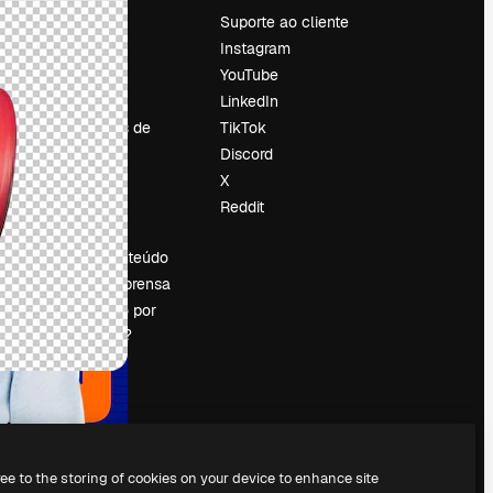
Preços
Suporte ao cliente
Sobre nós
Instagram
Reviews
YouTube
Emprego
LinkedIn
Tendências de
TikTok
pesquisa
Discord
Blog
X
Eventos
Reddit
es
Slidesgo
Vender conteúdo
Sala de imprensa
Procurando por
magnific.ai?
ree to the storing of cookies on your device to enhance site