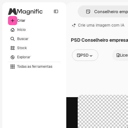
Criar
Crie uma imagem com IA
Início
Buscar
PSD Conselheiro empres
Stock
PSD
Lic
Explorar
Todas as imagens
Todas as ferramentas
Vetores
Ilustrações
Fotos
PSD
Modelos
Mockups
Vídeos
Clipes de vídeo
Animações
Modelos de vídeos
Ícones
Modelos 3D
Fontes