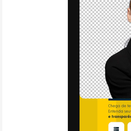
A plataforma cr
seu melhor trab
assinantes entr
agências e estú
Português
Copyright © 2010