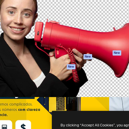
iativa para você direcionar
Spaces
Academy
alho. Mais de 1 milhão de
Assistente de IA
Documentação
e criativos, empresas,
Gerador de
Atendimento
dios.
imagens
Termos e
Gerador de vídeos
condições
Texto para voz
Política de
privacidade
Conteúdo de stock
Originais
MCP para
New
New
Claude/ChatGPT
Política de cooki
Agentes
Central de
New
confiabilidade
API
Afiliados
App móvel
Empresas
Todas as
ferramentas
-
2026
Freepik Company S.L.U.
Todos os direitos reservados
.
By clicking “Accept All Cookies”, you ag