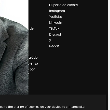
Preços
Suporte ao cliente
Sobre nós
Instagram
Reviews
YouTube
Emprego
LinkedIn
Tendências de
TikTok
pesquisa
Discord
Blog
X
Eventos
Reddit
es
Slidesgo
Vender conteúdo
Sala de imprensa
Procurando por
magnific.ai?
ree to the storing of cookies on your device to enhance site