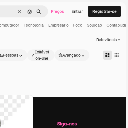
Preços
Entrar
Registrar-se
Limpar
Pesquisar por imagem
Buscar
omputador
Tecnologia
Empresario
Foco
Solucao
Contabilida
Relevância
Editável
Pessoas
Avançado
on-line
Empresa
Siga-nos