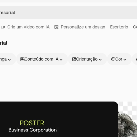
Crie um vídeo com IA
Personalize um design
Escritorio
C
ial
ença
Conteúdo com IA
Orientação
Cor
Produtos
Começar