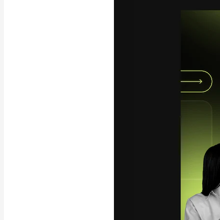
A plataforma cr
seu melhor trab
assinantes entr
agências e estú
Português
Copyright © 2010