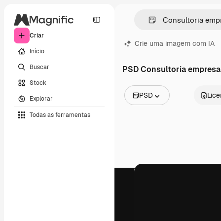
Criar
Crie uma imagem com IA
Início
Buscar
PSD Consultoria empresar
Stock
PSD
Lic
Explorar
Todas as imagens
Todas as ferramentas
Vetores
Ilustrações
Fotos
PSD
Modelos
Mockups
Vídeos
Clipes de vídeo
Animações
Modelos de vídeos
Ícones
Modelos 3D
Fontes