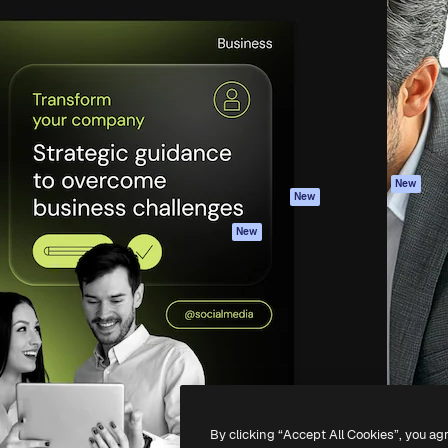
iativa para você direcionar
Spaces
Academy
alho. Mais de 1 milhão de
Assistente de IA
Documentação
e criativos, empresas,
Gerador de
Atendimento
dios.
imagens
Termos e
Gerador de vídeos
condições
Texto para voz
Política de
privacidade
Conteúdo de stock
Originais
MCP para
New
New
Claude/ChatGPT
Política de cooki
Agentes
Central de
New
confiabilidade
API
Afiliados
App móvel
Empresas
Todas as
ferramentas
-
2026
Freepik Company S.L.U.
Todos os direitos reservados
.
By clicking “Accept All Cookies”, you ag