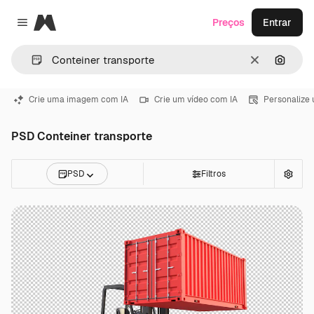
Magnific
Preços
Entrar
Close menu
Limpar
Pesqui
Crie uma imagem com IA
Crie um vídeo com IA
Personalize
PSD Conteiner transporte
PSD
Filtros