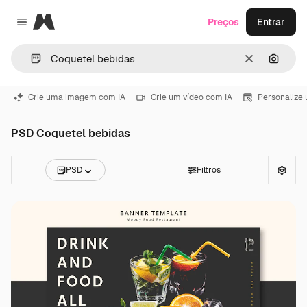
Magnific
Preços
Entrar
Close menu
Limpar
Pesqui
Crie uma imagem com IA
Crie um vídeo com IA
Personalize
PSD Coquetel bebidas
PSD
Filtros