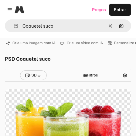
Magnific
Preços
Entrar
Close menu
Limpar
Pesqui
Crie uma imagem com IA
Crie um vídeo com IA
Personalize
PSD Coquetel suco
PSD
Filtros