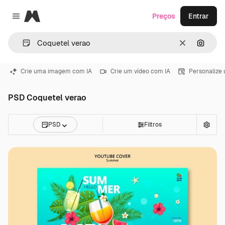
Magnific
Preços
Entrar
Close menu
Limpar
Pesqui
Crie uma imagem com IA
Crie um vídeo com IA
Personalize
PSD Coquetel verao
PSD
Filtros