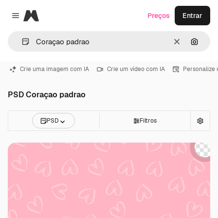
Magnific
Preços
Entrar
Close menu
Limpar
Pesqui
Crie uma imagem com IA
Crie um vídeo com IA
Personalize
PSD Coraçao padrao
PSD
Filtros