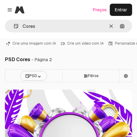
Magnific
Preços
Entrar
Close menu
Limpar
Pesqui
Crie uma imagem com IA
Crie um vídeo com IA
Personalize
PSD Cores
- Página 2
PSD
Filtros