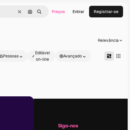
Preços
Entrar
Registrar-se
Limpar
Pesquisar por imagem
Buscar
Relevância
Editável
Pessoas
Avançado
on-line
Empresa
Siga-nos