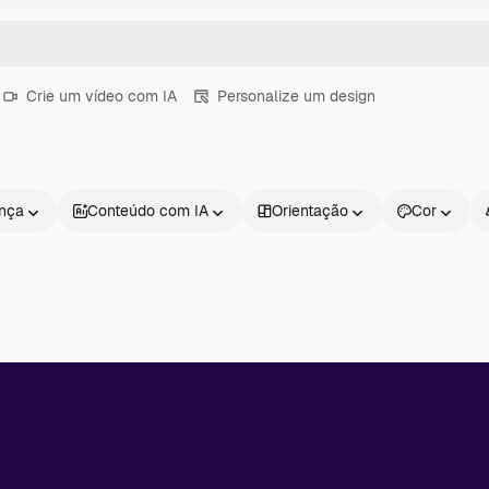
Crie um vídeo com IA
Personalize um design
ença
Conteúdo com IA
Orientação
Cor
Produtos
Começar