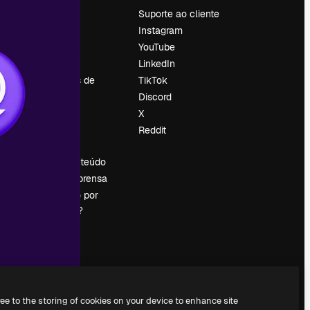
Preços
Suporte ao cliente
Sobre nós
Instagram
Reviews
YouTube
Emprego
LinkedIn
Tendências de
TikTok
pesquisa
Discord
Blog
X
Eventos
Reddit
es
Slidesgo
Vender conteúdo
Sala de imprensa
Procurando por
magnific.ai?
ree to the storing of cookies on your device to enhance site