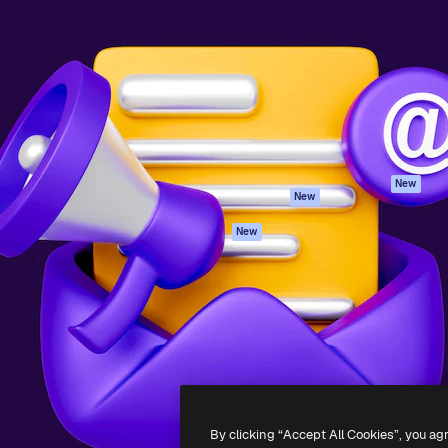
iativa para você direcionar
Spaces
Academy
alho. Mais de 1 milhão de
Assistente de IA
Documentação
e criativos, empresas,
Gerador de
Atendimento
dios.
imagens
Termos e
Gerador de vídeos
condições
Texto para voz
Política de
privacidade
Conteúdo de stock
Originais
MCP para
New
New
Claude/ChatGPT
Política de cooki
Agentes
Central de
New
confiabilidade
API
Afiliados
App móvel
Empresas
Todas as
ferramentas
-
2026
Freepik Company S.L.U.
Todos os direitos reservados
.
By clicking “Accept All Cookies”, you ag