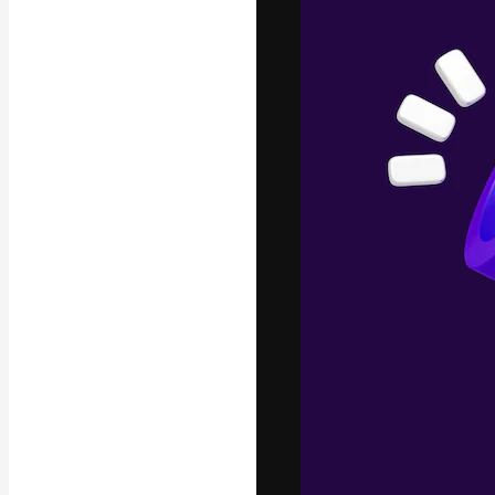
A plataforma cr
seu melhor trab
assinantes entr
agências e estú
Português
Copyright © 2010