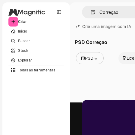
Criar
Crie uma imagem com IA
Início
Buscar
PSD Correçao
Stock
PSD
Lic
Explorar
Todas as imagens
Todas as ferramentas
Vetores
Ilustrações
Fotos
PSD
Modelos
Mockups
Vídeos
Clipes de vídeo
Animações
Modelos de vídeos
Ícones
Modelos 3D
Fontes