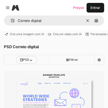
Magnific
Preços
Entrar
Close menu
Limpar
Pesqui
Crie uma imagem com IA
Crie um vídeo com IA
Personalize
PSD Correio digital
PSD
Filtros