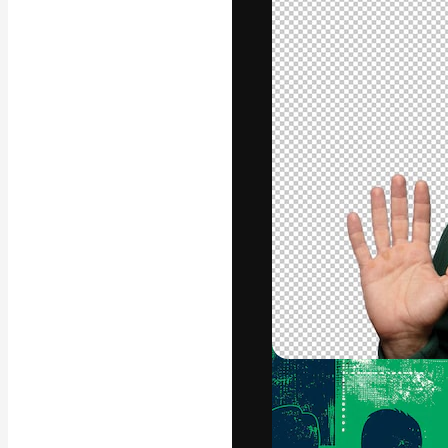
A plataforma cr
seu melhor trab
assinantes entr
agências e estú
Português
Copyright © 2010