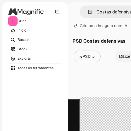
Criar
Crie uma imagem com IA
Início
Buscar
PSD Costas defensivas
Stock
PSD
Lic
Explorar
Todas as imagens
Todas as ferramentas
Vetores
Ilustrações
Fotos
PSD
Modelos
Mockups
Vídeos
Clipes de vídeo
Animações
Modelos de vídeos
Ícones
Modelos 3D
Fontes