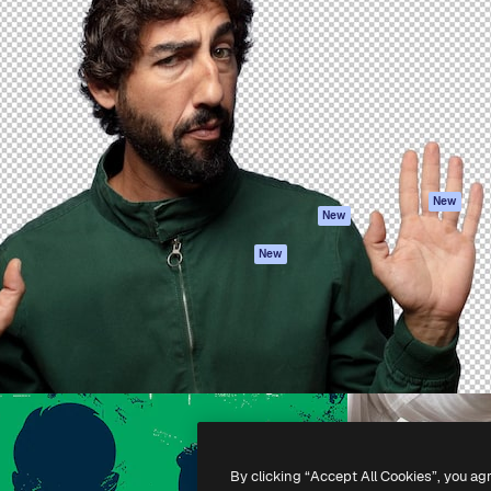
iativa para você direcionar
Spaces
Academy
alho. Mais de 1 milhão de
Assistente de IA
Documentação
e criativos, empresas,
Gerador de
Atendimento
dios.
imagens
Termos e
Gerador de vídeos
condições
Texto para voz
Política de
privacidade
Conteúdo de stock
Originais
MCP para
New
New
Claude/ChatGPT
Política de cooki
Agentes
Central de
New
confiabilidade
API
Afiliados
App móvel
Empresas
Todas as
ferramentas
-
2026
Freepik Company S.L.U.
Todos os direitos reservados
.
By clicking “Accept All Cookies”, you ag