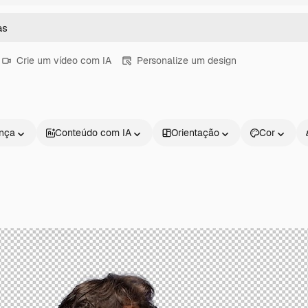
Crie um vídeo com IA
Personalize um design
ença
Conteúdo com IA
Orientação
Cor
Produtos
Começar