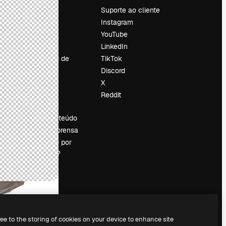
Preços
Suporte ao cliente
Sobre nós
Instagram
Reviews
YouTube
Emprego
LinkedIn
Tendências de
TikTok
pesquisa
Discord
Blog
X
Eventos
Reddit
es
Slidesgo
Vender conteúdo
Sala de imprensa
Procurando por
magnific.ai?
ree to the storing of cookies on your device to enhance site