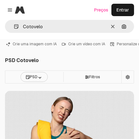
Magnific
Preços
Entrar
Close menu
Limpar
Pesqui
Crie uma imagem com IA
Crie um vídeo com IA
Personalize
PSD Cotovelo
PSD
Filtros