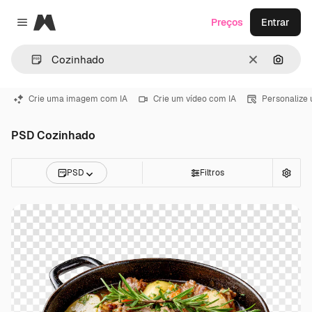
Magnific
Preços
Entrar
Close menu
Limpar
Pesqui
Crie uma imagem com IA
Crie um vídeo com IA
Personalize
PSD Cozinhado
PSD
Filtros