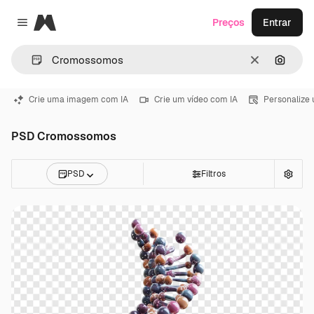
Magnific
Preços
Entrar
Close menu
Limpar
Pesqui
Crie uma imagem com IA
Crie um vídeo com IA
Personalize
PSD Cromossomos
PSD
Filtros