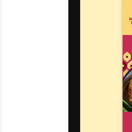
A plataforma cr
seu melhor trab
assinantes entr
agências e estú
Português
Copyright © 2010