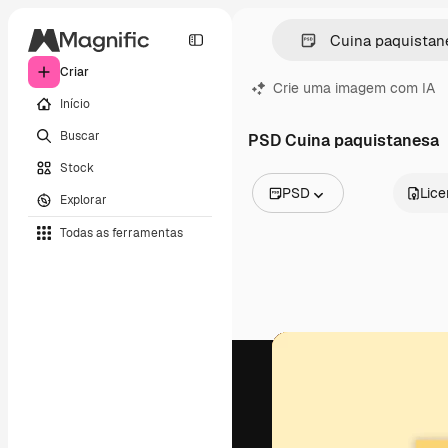
Criar
Crie uma imagem com IA
Início
Buscar
PSD Cuina paquistanesa
Stock
PSD
Lic
Explorar
Todas as imagens
Todas as ferramentas
Vetores
Ilustrações
Fotos
PSD
Modelos
Mockups
Vídeos
Clipes de vídeo
Animações
Modelos de vídeos
Ícones
Modelos 3D
Fontes