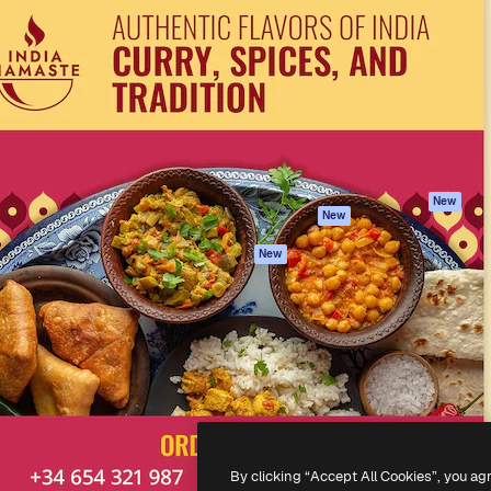
iativa para você direcionar
Spaces
Academy
alho. Mais de 1 milhão de
Assistente de IA
Documentação
e criativos, empresas,
Gerador de
Atendimento
dios.
imagens
Termos e
Gerador de vídeos
condições
Texto para voz
Política de
privacidade
Conteúdo de stock
Originais
MCP para
New
New
Claude/ChatGPT
Política de cooki
Agentes
Central de
New
confiabilidade
API
Afiliados
App móvel
Empresas
Todas as
ferramentas
-
2026
Freepik Company S.L.U.
Todos os direitos reservados
.
By clicking “Accept All Cookies”, you ag