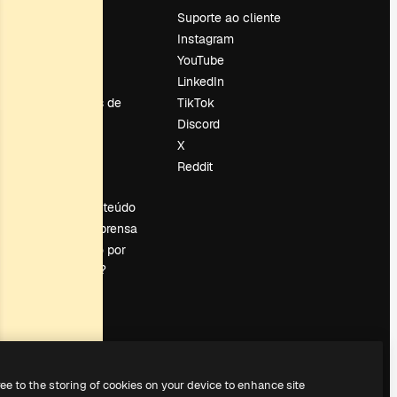
Preços
Suporte ao cliente
Sobre nós
Instagram
Reviews
YouTube
Emprego
LinkedIn
Tendências de
TikTok
pesquisa
Discord
Blog
X
Eventos
Reddit
es
Slidesgo
Vender conteúdo
Sala de imprensa
Procurando por
magnific.ai?
ree to the storing of cookies on your device to enhance site