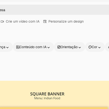
Crie um vídeo com IA
Personalize um design
ença
Conteúdo com IA
Orientação
Cor
Produtos
Começar