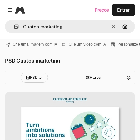
Magnific
Preços
Entrar
Close menu
Limpar
Pesqui
Crie uma imagem com IA
Crie um vídeo com IA
Personalize
PSD Custos marketing
PSD
Filtros