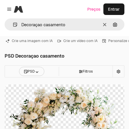
Magnific
Preços
Entrar
Close menu
Limpar
Pesqui
Crie uma imagem com IA
Crie um vídeo com IA
Personalize
PSD Decoraçao casamento
PSD
Filtros