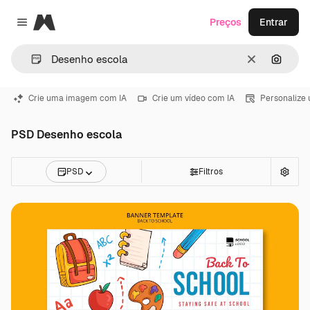
Magnific
Preços
Entrar
Close menu
Limpar
Pesqui
Crie uma imagem com IA
Crie um vídeo com IA
Personalize
PSD Desenho escola
PSD
Filtros