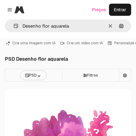
Magnific
Preços
Entrar
Close menu
Limpar
Pesqui
Crie uma imagem com IA
Crie um vídeo com IA
Personalize
PSD Desenho flor aquarela
PSD
Filtros