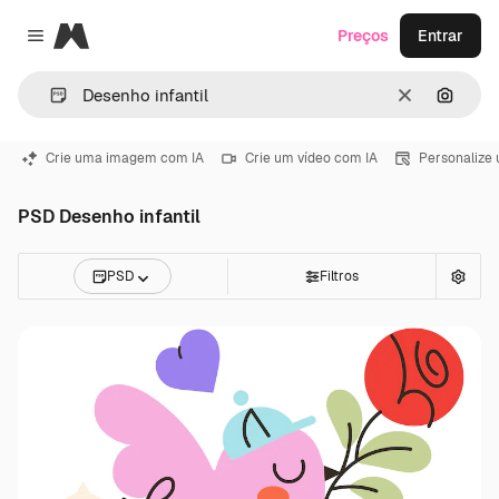
Magnific
Preços
Entrar
Close menu
Limpar
Pesqui
Crie uma imagem com IA
Crie um vídeo com IA
Personalize
PSD Desenho infantil
PSD
Filtros