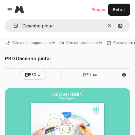
Magnific
Preços
Entrar
Close menu
Limpar
Pesqui
Crie uma imagem com IA
Crie um vídeo com IA
Personalize
PSD Desenho pintar
PSD
Filtros