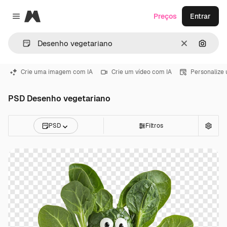
Magnific
Preços
Entrar
Close menu
Limpar
Pesqui
Crie uma imagem com IA
Crie um vídeo com IA
Personalize
PSD Desenho vegetariano
PSD
Filtros