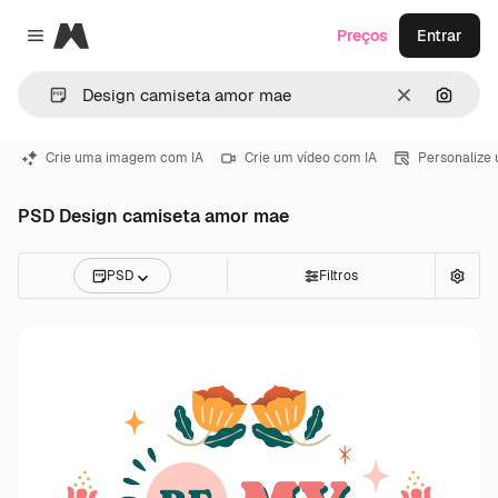
Magnific
Preços
Entrar
Close menu
Limpar
Pesqui
Crie uma imagem com IA
Crie um vídeo com IA
Personalize
PSD Design camiseta amor mae
PSD
Filtros