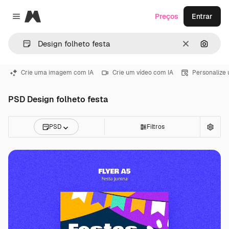
Magnific
Preços
Entrar
Close menu
Limpar
Pesqui
Crie uma imagem com IA
Crie um vídeo com IA
Personalize
PSD Design folheto festa
PSD
Filtros