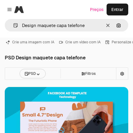
Magnific
Preços
Entrar
Close menu
Limpar
Pesqui
Crie uma imagem com IA
Crie um vídeo com IA
Personalize
PSD Design maquete capa telefone
PSD
Filtros