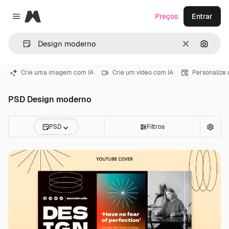
Magnific
Preços
Entrar
Close menu
Limpar
Pesqui
Crie uma imagem com IA
Crie um vídeo com IA
Personalize
PSD Design moderno
PSD
Filtros