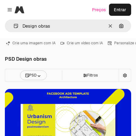
Magnific
Preços
Entrar
Close menu
Limpar
Pesqui
Crie uma imagem com IA
Crie um vídeo com IA
Personalize
PSD Design obras
PSD
Filtros