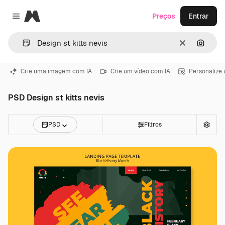
Magnific
Preços
Entrar
Close menu
Limpar
Pesqui
Crie uma imagem com IA
Crie um vídeo com IA
Personalize
PSD Design st kitts nevis
PSD
Filtros