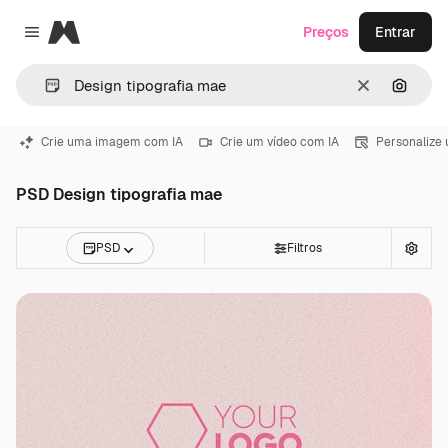
Magnific
Preços
Entrar
Close menu
Limpar
Pesqui
Crie uma imagem com IA
Crie um vídeo com IA
Personalize
PSD Design tipografia mae
PSD
Filtros